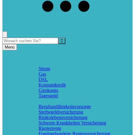
07802 - 7060338
Rufen Sie mich an, ich berate Sie gerne!
Suche
Menü
Vergleiche
Geld & Sparen
Strom
Gas
DSL
Konsumkredit
Girokonto
Tagesgeld
Rente & Vorsorge
Berufs­unfähigkeitsvorsorge
Sterbegeldversicherung
Risikolebensversicherung
Schwere Krankheiten Versicherung
Riesterrente
Fondsgebundene Rentenversicherung