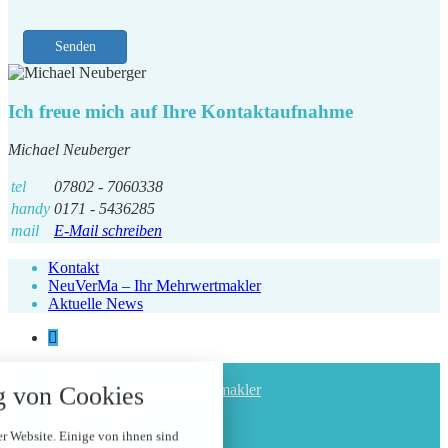
Senden
Ich freue mich auf Ihre Kontaktaufnahme
Michael Neuberger
tel
07802 - 7060338
handy
0171 - 5436285
mail
E-Mail schreiben
Kontakt
NeuVerMa – Ihr Mehrwertmakler
Aktuelle News
nstellungen
Kontakt
NeuVerMa – Ihr Mehrwertmakler
 von Cookies
 über alle verwendeten Cookies und
Aktuelle News
t folgende Kategorien zu akzeptieren
Datenschutz
blockieren.
r Website. Einige von ihnen sind
Impressum