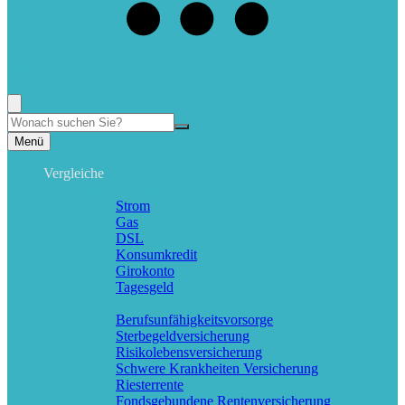
07802 - 7060338
Rufen Sie mich an, ich berate Sie gerne!
Suche
Menü
Vergleiche
Geld & Sparen
Strom
Gas
DSL
Konsumkredit
Girokonto
Tagesgeld
Rente & Vorsorge
Berufs­unfähigkeitsvorsorge
Sterbegeldversicherung
Risikolebensversicherung
Schwere Krankheiten Versicherung
Riesterrente
Fondsgebundene Rentenversicherung