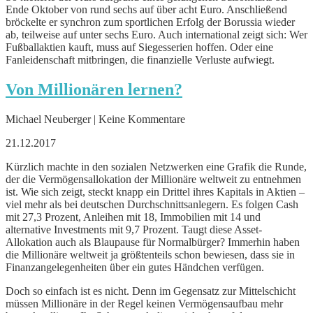
Ende Oktober von rund sechs auf über acht Euro. Anschließend
bröckelte er synchron zum sportlichen Erfolg der Borussia wieder
ab, teilweise auf unter sechs Euro. Auch international zeigt sich: Wer
Fußballaktien kauft, muss auf Siegesserien hoffen. Oder eine
Fanleidenschaft mitbringen, die finanzielle Verluste aufwiegt.
Von Millionären lernen?
Michael Neuberger | Keine Kommentare
21.12.2017
Kürzlich machte in den sozialen Netzwerken eine Grafik die Runde,
der die Vermögensallokation der Millionäre weltweit zu entnehmen
ist. Wie sich zeigt, steckt knapp ein Drittel ihres Kapitals in Aktien –
viel mehr als bei deutschen Durchschnittsanlegern. Es folgen Cash
mit 27,3 Prozent, Anleihen mit 18, Immobilien mit 14 und
alternative Investments mit 9,7 Prozent. Taugt diese Asset-
Allokation auch als Blaupause für Normalbürger? Immerhin haben
die Millionäre weltweit ja größtenteils schon bewiesen, dass sie in
Finanzangelegenheiten über ein gutes Händchen verfügen.
Doch so einfach ist es nicht. Denn im Gegensatz zur Mittelschicht
müssen Millionäre in der Regel keinen Vermögensaufbau mehr