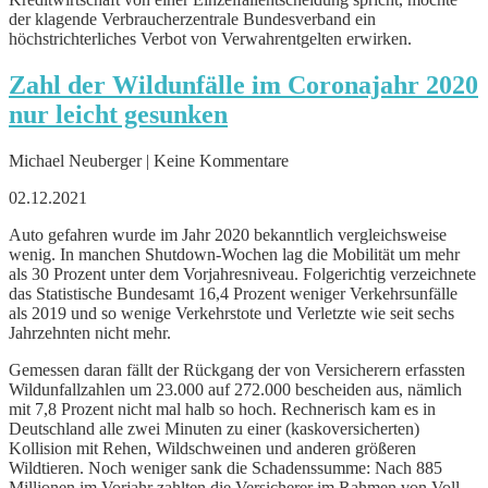
der klagende Verbraucherzentrale Bundesverband ein
höchstrichterliches Verbot von Verwahrentgelten erwirken.
Zahl der Wildunfälle im Coronajahr 2020
nur leicht gesunken
Michael Neuberger | Keine Kommentare
02.12.2021
Auto gefahren wurde im Jahr 2020 bekanntlich vergleichsweise
wenig. In manchen Shutdown-Wochen lag die Mobilität um mehr
als 30 Prozent unter dem Vorjahresniveau. Folgerichtig verzeichnete
das Statistische Bundesamt 16,4 Prozent weniger Verkehrsunfälle
als 2019 und so wenige Verkehrstote und Verletzte wie seit sechs
Jahrzehnten nicht mehr.
Gemessen daran fällt der Rückgang der von Versicherern erfassten
Wildunfallzahlen um 23.000 auf 272.000 bescheiden aus, nämlich
mit 7,8 Prozent nicht mal halb so hoch. Rechnerisch kam es in
Deutschland alle zwei Minuten zu einer (kaskoversicherten)
Kollision mit Rehen, Wildschweinen und anderen größeren
Wildtieren. Noch weniger sank die Schadenssumme: Nach 885
Millionen im Vorjahr zahlten die Versicherer im Rahmen von Voll-