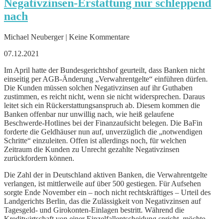
Negativzinsen-Erstattung nur schleppend
nach
Michael Neuberger | Keine Kommentare
07.12.2021
Im April hatte der Bundesgerichtshof geurteilt, dass Banken nicht
einseitig per AGB-Änderung „Verwahrentgelte“ einführen dürfen.
Die Kunden müssen solchen Negativzinsen auf ihr Guthaben
zustimmen, es reicht nicht, wenn sie nicht widersprechen. Daraus
leitet sich ein Rückerstattungsanspruch ab. Diesem kommen die
Banken offenbar nur unwillig nach, wie heiß gelaufene
Beschwerde-Hotlines bei der Finanzaufsicht belegen. Die BaFin
forderte die Geldhäuser nun auf, unverzüglich die „notwendigen
Schritte“ einzuleiten. Offen ist allerdings noch, für welchen
Zeitraum die Kunden zu Unrecht gezahlte Negativzinsen
zurückfordern können.
Die Zahl der in Deutschland aktiven Banken, die Verwahrentgelte
verlangen, ist mittlerweile auf über 500 gestiegen. Für Aufsehen
sorgte Ende November ein – noch nicht rechtskräftiges – Urteil des
Landgerichts Berlin, das die Zulässigkeit von Negativzinsen auf
Tagesgeld- und Girokonten-Einlagen bestritt. Während die
Kreditwirtschaft von einer Einzelfallentscheidung spricht, möchte