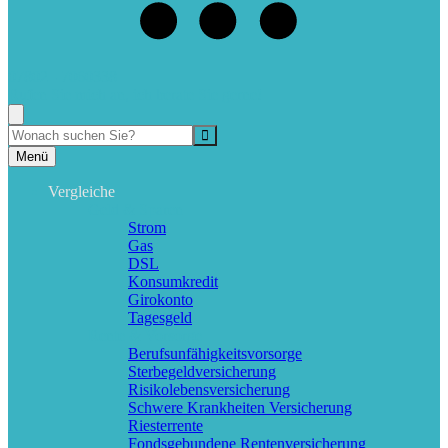
07802 - 7060338
Rufen Sie mich an, ich berate Sie gerne!
Suche
Menü
Vergleiche
Geld & Sparen
Strom
Gas
DSL
Konsumkredit
Girokonto
Tagesgeld
Rente & Vorsorge
Berufs­unfähigkeitsvorsorge
Sterbegeldversicherung
Risikolebensversicherung
Schwere Krankheiten Versicherung
Riesterrente
Fondsgebundene Rentenversicherung