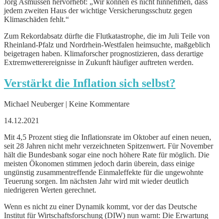
Jörg Asmussen hervorhebt: „Wir können es nicht hinnehmen, dass
jedem zweiten Haus der wichtige Versicherungsschutz gegen
Klimaschäden fehlt.“
Zum Rekordabsatz dürfte die Flutkatastrophe, die im Juli Teile von
Rheinland-Pfalz und Nordrhein-Westfalen heimsuchte, maßgeblich
beigetragen haben. Klimaforscher prognostizieren, dass derartige
Extremwetterereignisse in Zukunft häufiger auftreten werden.
Verstärkt die Inflation sich selbst?
Michael Neuberger | Keine Kommentare
14.12.2021
Mit 4,5 Prozent stieg die Inflationsrate im Oktober auf einen neuen,
seit 28 Jahren nicht mehr verzeichneten Spitzenwert. Für November
hält die Bundesbank sogar eine noch höhere Rate für möglich. Die
meisten Ökonomen stimmen jedoch darin überein, dass einige
ungünstig zusammentreffende Einmaleffekte für die ungewohnte
Teuerung sorgen. Im nächsten Jahr wird mit wieder deutlich
niedrigeren Werten gerechnet.
Wenn es nicht zu einer Dynamik kommt, vor der das Deutsche
Institut für Wirtschaftsforschung (DIW) nun warnt: Die Erwartung