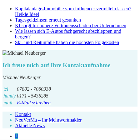
Kapitalanlage-Immobilie vom Influencer vermitteln lassen?
Heikle Idee!
Tagesgeldzinsen erneut gesunken
KI sorgt für höhere Vertrauensschäden bei Unternehmen
Wie lassen sich E-Autos fachgerecht abschleppen und
bergen?
Ski- und Reitunfälle haben die höchsten Folgekosten
Ich freue mich auf Ihre Kontaktaufnahme
Michael Neuberger
tel
07802 - 7060338
handy
0171 - 5436285
mail
E-Mail schreiben
Kontakt
NeuVerMa – Ihr Mehrwertmakler
Aktuelle News