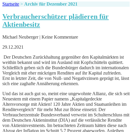
Startseite
>
Archiv für Dezember 2021
Verbraucherschützer plädieren für
Aktienbesitz
Michael Neuberger | Keine Kommentare
29.12.2021
Der Deutschen Zurückhaltung gegenüber den Kapitalmärkten ist
weithin bekannt und wird im Ausland mit Kopfschütteln quittiert.
Schließlich geben sich die Bundesbürger dadurch im internationalen
Vergleich mit eher mickrigen Renditen auf ihr Kapital zufrieden.
Erst in letzter Zeit, die von Null- und Negativzinsen geprägt ist, lässt
sich eine zaghafte Annäherung erkennen.
Und das ist auch gut so, meint eine ungewohnte Allianz, die sich seit
Neuestem mit einem Papier namens „Kapitalgedeckte
Altersvorsorge mit Aktien! 120 Jahre Aktien und Staatsanleihen im
Renditevergleich“ für mehr Mut zur Börse einsetzt: Der
Verbraucherzentrale Bundesverband verweist im Schulterschluss mit
dem Deutschen Aktieninstitut (DIA) auf die verlässliche Rendite
von Aktieninvestments. Im betrachteten Zeitraum hätten diese nach
Abzug der Inflation im Schnitt 5,7 Prozent abgeworfen, Anleihen