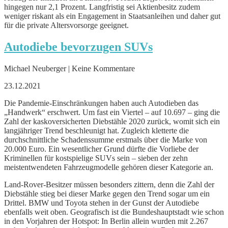
hingegen nur 2,1 Prozent. Langfristig sei Aktienbesitz zudem
weniger riskant als ein Engagement in Staatsanleihen und daher gut
für die private Altersvorsorge geeignet.
Autodiebe bevorzugen SUVs
Michael Neuberger | Keine Kommentare
23.12.2021
Die Pandemie-Einschränkungen haben auch Autodieben das
„Handwerk“ erschwert. Um fast ein Viertel – auf 10.697 – ging die
Zahl der kaskoversicherten Diebstähle 2020 zurück, womit sich ein
langjähriger Trend beschleunigt hat. Zugleich kletterte die
durchschnittliche Schadenssumme erstmals über die Marke von
20.000 Euro. Ein wesentlicher Grund dürfte die Vorliebe der
Kriminellen für kostspielige SUVs sein – sieben der zehn
meistentwendeten Fahrzeugmodelle gehören dieser Kategorie an.
Land-Rover-Besitzer müssen besonders zittern, denn die Zahl der
Diebstähle stieg bei dieser Marke gegen den Trend sogar um ein
Drittel. BMW und Toyota stehen in der Gunst der Autodiebe
ebenfalls weit oben. Geografisch ist die Bundeshauptstadt wie schon
in den Vorjahren der Hotspot: In Berlin allein wurden mit 2.267