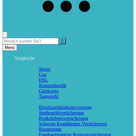
07802 - 7060338
Rufen Sie mich an, ich berate Sie gerne!
Suche
Menü
Vergleiche
Geld & Sparen
Strom
Gas
DSL
Konsumkredit
Girokonto
Tagesgeld
Rente & Vorsorge
Berufs­unfähigkeitsvorsorge
Sterbegeldversicherung
Risikolebensversicherung
Schwere Krankheiten Versicherung
Riesterrente
Fondsgebundene Rentenversicherung