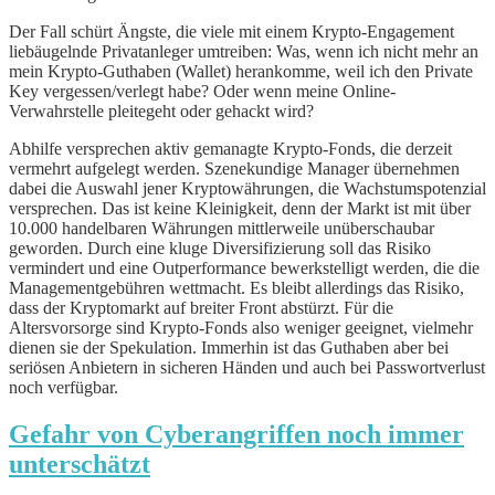
Der Fall schürt Ängste, die viele mit einem Krypto-Engagement
liebäugelnde Privatanleger umtreiben: Was, wenn ich nicht mehr an
mein Krypto-Guthaben (Wallet) herankomme, weil ich den Private
Key vergessen/verlegt habe? Oder wenn meine Online-
Verwahrstelle pleitegeht oder gehackt wird?
Abhilfe versprechen aktiv gemanagte Krypto-Fonds, die derzeit
vermehrt aufgelegt werden. Szenekundige Manager übernehmen
dabei die Auswahl jener Kryptowährungen, die Wachstumspotenzial
versprechen. Das ist keine Kleinigkeit, denn der Markt ist mit über
10.000 handelbaren Währungen mittlerweile unüberschaubar
geworden. Durch eine kluge Diversifizierung soll das Risiko
vermindert und eine Outperformance bewerkstelligt werden, die die
Managementgebühren wettmacht. Es bleibt allerdings das Risiko,
dass der Kryptomarkt auf breiter Front abstürzt. Für die
Altersvorsorge sind Krypto-Fonds also weniger geeignet, vielmehr
dienen sie der Spekulation. Immerhin ist das Guthaben aber bei
seriösen Anbietern in sicheren Händen und auch bei Passwortverlust
noch verfügbar.
Gefahr von Cyberangriffen noch immer
unterschätzt