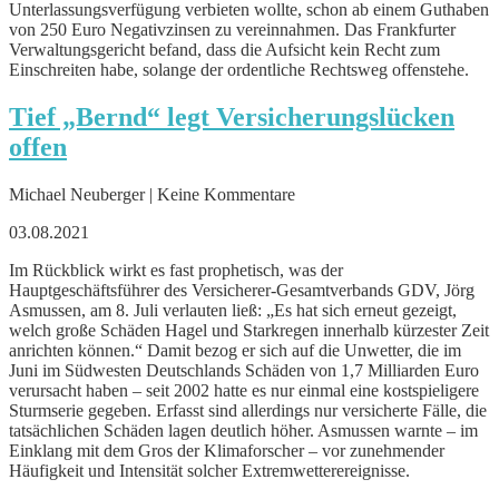
Unterlassungsverfügung verbieten wollte, schon ab einem Guthaben
von 250 Euro Negativzinsen zu vereinnahmen. Das Frankfurter
Verwaltungsgericht befand, dass die Aufsicht kein Recht zum
Einschreiten habe, solange der ordentliche Rechtsweg offenstehe.
Tief „Bernd“ legt Versicherungslücken
offen
Michael Neuberger | Keine Kommentare
03.08.2021
Im Rückblick wirkt es fast prophetisch, was der
Hauptgeschäftsführer des Versicherer-Gesamtverbands GDV, Jörg
Asmussen, am 8. Juli verlauten ließ: „Es hat sich erneut gezeigt,
welch große Schäden Hagel und Starkregen innerhalb kürzester Zeit
anrichten können.“ Damit bezog er sich auf die Unwetter, die im
Juni im Südwesten Deutschlands Schäden von 1,7 Milliarden Euro
verursacht haben – seit 2002 hatte es nur einmal eine kostspieligere
Sturmserie gegeben. Erfasst sind allerdings nur versicherte Fälle, die
tatsächlichen Schäden lagen deutlich höher. Asmussen warnte – im
Einklang mit dem Gros der Klimaforscher – vor zunehmender
Häufigkeit und Intensität solcher Extremwetterereignisse.