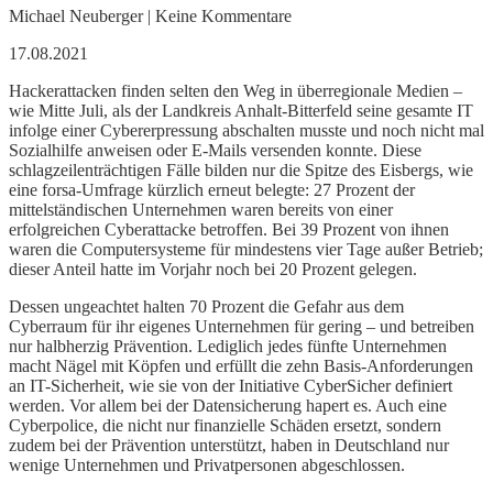
Michael Neuberger | Keine Kommentare
17.08.2021
Hackerattacken finden selten den Weg in überregionale Medien –
wie Mitte Juli, als der Landkreis Anhalt-Bitterfeld seine gesamte IT
infolge einer Cybererpressung abschalten musste und noch nicht mal
Sozialhilfe anweisen oder E-Mails versenden konnte. Diese
schlagzeilenträchtigen Fälle bilden nur die Spitze des Eisbergs, wie
eine forsa-Umfrage kürzlich erneut belegte: 27 Prozent der
mittelständischen Unternehmen waren bereits von einer
erfolgreichen Cyberattacke betroffen. Bei 39 Prozent von ihnen
waren die Computersysteme für mindestens vier Tage außer Betrieb;
dieser Anteil hatte im Vorjahr noch bei 20 Prozent gelegen.
Dessen ungeachtet halten 70 Prozent die Gefahr aus dem
Cyberraum für ihr eigenes Unternehmen für gering – und betreiben
nur halbherzig Prävention. Lediglich jedes fünfte Unternehmen
macht Nägel mit Köpfen und erfüllt die zehn Basis-Anforderungen
an IT-Sicherheit, wie sie von der Initiative CyberSicher definiert
werden. Vor allem bei der Datensicherung hapert es. Auch eine
Cyberpolice, die nicht nur finanzielle Schäden ersetzt, sondern
zudem bei der Prävention unterstützt, haben in Deutschland nur
wenige Unternehmen und Privatpersonen abgeschlossen.