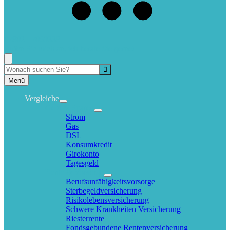
07802 - 7060338
Rufen Sie mich an, ich berate Sie gerne!
Suche
Menü
Vergleiche
Geld & Sparen
Strom
Gas
DSL
Konsumkredit
Girokonto
Tagesgeld
Rente & Vorsorge
Berufs­unfähigkeitsvorsorge
Sterbegeldversicherung
Risikolebensversicherung
Schwere Krankheiten Versicherung
Riesterrente
Fondsgebundene Rentenversicherung