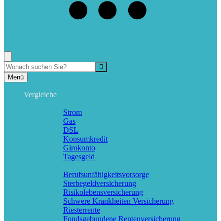
07802 - 7060338
Rufen Sie mich an, ich berate Sie gerne!
Suche
Menü
Vergleiche
Geld & Sparen
Strom
Gas
DSL
Konsumkredit
Girokonto
Tagesgeld
Rente & Vorsorge
Berufs­unfähigkeitsvorsorge
Sterbegeldversicherung
Risikolebensversicherung
Schwere Krankheiten Versicherung
Riesterrente
Fondsgebundene Rentenversicherung