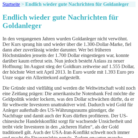
Startseite
>
Endlich wieder gute Nachrichten für Goldanleger
Endlich wieder gute Nachrichten für
Goldanleger
In den vergangenen Jahren wurden Goldanleger nicht verwöhnt.
Der Kurs sprang hin und wieder über die 1.300-Dollar-Marke, fiel
dann aber zuverlässig wieder darunter. Wer bei früheren
Höchstständen jenseits der 1.700 Dollar eingestiegen war, konnte
darüber kaum erfreut sein. Nun jedoch besteht Anlass zu neuer
Hoffnung: Im August stieg der Goldkurs zeitweise auf 1.555 Dollar,
der höchste Wert seit April 2013. In Euro wurde mit 1.393 Euro pro
Unze sogar ein Allzeitrekord aufgestellt.
Die Gründe sind vielfältig und werden die Weltwirtschaft wohl noch
eine Zeitlang prägen: Die amerikanische Notenbank Fed möchte die
Geldpolitik wieder lockern, was den Dollar schwächen dürfte, da er
für weltweite Investoren unattraktiver wird. Dadurch wird Gold für
Anleger außerhalb des US-Währungsraums günstiger, die
Nachfrage und damit auch der Kurs dürften profitieren. Der US-
chinesische Handelskonflikt sorgt für wachsende Unsicherheit und
treibt viele Investoren in den „sicheren Hafen“, als der Gold
traditionell gilt. Auch der USA-Iran-Konflikt schwelt noch immer
und macht die Finanzmärkte nervös. Zudem erwarten manche