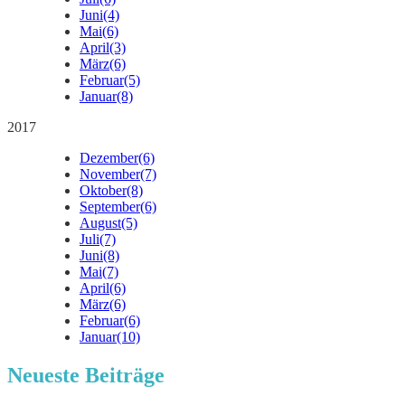
Juni
(4)
Mai
(6)
April
(3)
März
(6)
Februar
(5)
Januar
(8)
2017
Dezember
(6)
November
(7)
Oktober
(8)
September
(6)
August
(5)
Juli
(7)
Juni
(8)
Mai
(7)
April
(6)
März
(6)
Februar
(6)
Januar
(10)
Neueste Beiträge