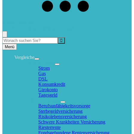
07802 - 7060338
Rufen Sie mich an, ich berate Sie gerne!
Suche
Menü
Vergleiche
Geld & Sparen
Strom
Gas
DSL
Konsumkredit
Girokonto
Tagesgeld
Rente & Vorsorge
Berufs­unfähigkeitsvorsorge
Sterbegeldversicherung
Risikolebensversicherung
Schwere Krankheiten Versicherung
Riesterrente
Fondsgebundene Rentenversicherung