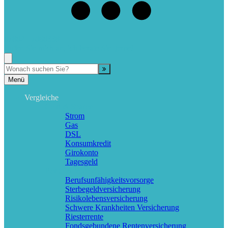
07802 - 7060338
Rufen Sie mich an, ich berate Sie gerne!
Suche
Menü
Vergleiche
Geld & Sparen
Strom
Gas
DSL
Konsumkredit
Girokonto
Tagesgeld
Rente & Vorsorge
Berufs­unfähigkeitsvorsorge
Sterbegeldversicherung
Risikolebensversicherung
Schwere Krankheiten Versicherung
Riesterrente
Fondsgebundene Rentenversicherung