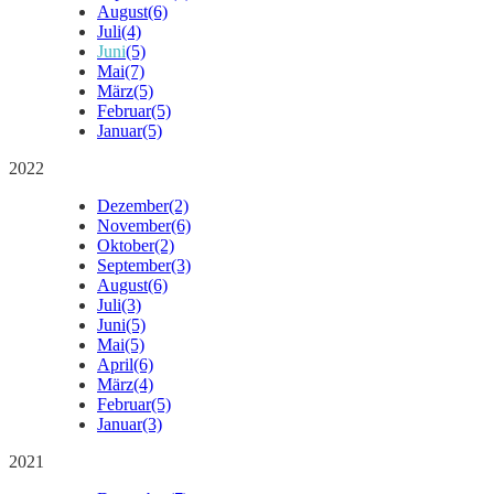
August
(6)
Juli
(4)
Juni
(5)
Mai
(7)
März
(5)
Februar
(5)
Januar
(5)
2022
Dezember
(2)
November
(6)
Oktober
(2)
September
(3)
August
(6)
Juli
(3)
Juni
(5)
Mai
(5)
April
(6)
März
(4)
Februar
(5)
Januar
(3)
2021