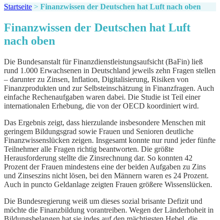
Startseite
>
Finanzwissen der Deutschen hat Luft nach oben
Finanzwissen der Deutschen hat Luft
nach oben
Die Bundesanstalt für Finanzdienstleistungsaufsicht (BaFin) ließ
rund 1.000 Erwachsenen in Deutschland jeweils zehn Fragen stellen
– darunter zu Zinsen, Inflation, Digitalisierung, Risiken von
Finanzprodukten und zur Selbsteinschätzung in Finanzfragen. Auch
einfache Rechenaufgaben waren dabei. Die Studie ist Teil einer
internationalen Erhebung, die von der OECD koordiniert wird.
Das Ergebnis zeigt, dass hierzulande insbesondere Menschen mit
geringem Bildungsgrad sowie Frauen und Senioren deutliche
Finanzwissenslücken zeigen. Insgesamt konnte nur rund jeder fünfte
Teilnehmer alle Fragen richtig beantworten. Die größte
Herausforderung stellte die Zinsrechnung dar. So konnten 42
Prozent der Frauen mindestens eine der beiden Aufgaben zu Zins
und Zinseszins nicht lösen, bei den Männern waren es 24 Prozent.
Auch in puncto Geldanlage zeigten Frauen größere Wissenslücken.
Die Bundesregierung weiß um dieses sozial brisante Defizit und
möchte die Finanzbildung vorantreiben. Wegen der Länderhoheit in
Bildungsbelangen hat sie indes auf den mächtigsten Hebel, die