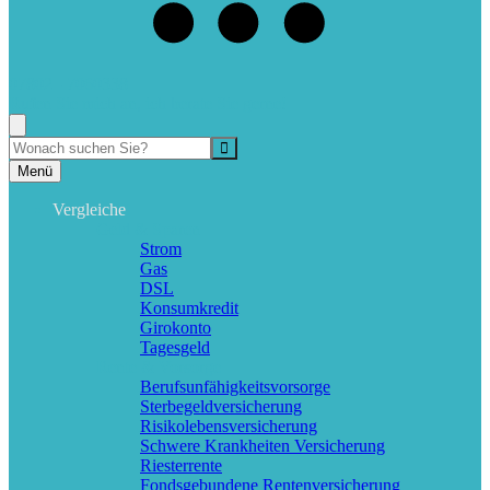
07802 - 7060338
Rufen Sie mich an, ich berate Sie gerne!
Suche
Menü
Vergleiche
Geld & Sparen
Strom
Gas
DSL
Konsumkredit
Girokonto
Tagesgeld
Rente & Vorsorge
Berufs­unfähigkeitsvorsorge
Sterbegeldversicherung
Risikolebensversicherung
Schwere Krankheiten Versicherung
Riesterrente
Fondsgebundene Rentenversicherung