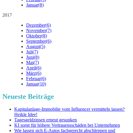
Januar
(8)
2017
Dezember
(6)
November
(7)
Oktober
(8)
September
(6)
August
(5)
Juli
(7)
Juni
(8)
Mai
(7)
April
(6)
März
(6)
Februar
(6)
Januar
(10)
Neueste Beiträge
Kapitalanlage-Immobilie vom Influencer vermitteln lassen?
Heikle Idee!
Tagesgeldzinsen erneut gesunken
KI sorgt für höhere Vertrauensschäden bei Unternehmen
Wie lassen sich E-Autos fachgerecht abschleppen und