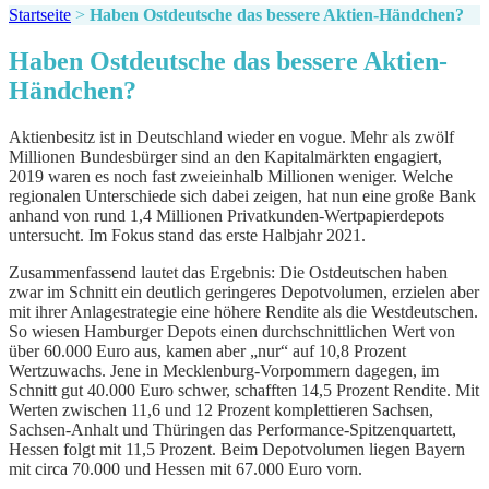
Startseite
>
Haben Ostdeutsche das bessere Aktien-Händchen?
Haben Ostdeutsche das bessere Aktien-
Händchen?
Aktienbesitz ist in Deutschland wieder en vogue. Mehr als zwölf
Millionen Bundesbürger sind an den Kapitalmärkten engagiert,
2019 waren es noch fast zweieinhalb Millionen weniger. Welche
regionalen Unterschiede sich dabei zeigen, hat nun eine große Bank
anhand von rund 1,4 Millionen Privatkunden-Wertpapierdepots
untersucht. Im Fokus stand das erste Halbjahr 2021.
Zusammenfassend lautet das Ergebnis: Die Ostdeutschen haben
zwar im Schnitt ein deutlich geringeres Depotvolumen, erzielen aber
mit ihrer Anlagestrategie eine höhere Rendite als die Westdeutschen.
So wiesen Hamburger Depots einen durchschnittlichen Wert von
über 60.000 Euro aus, kamen aber „nur“ auf 10,8 Prozent
Wertzuwachs. Jene in Mecklenburg-Vorpommern dagegen, im
Schnitt gut 40.000 Euro schwer, schafften 14,5 Prozent Rendite. Mit
Werten zwischen 11,6 und 12 Prozent komplettieren Sachsen,
Sachsen-Anhalt und Thüringen das Performance-Spitzenquartett,
Hessen folgt mit 11,5 Prozent. Beim Depotvolumen liegen Bayern
mit circa 70.000 und Hessen mit 67.000 Euro vorn.