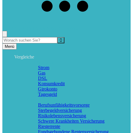
07802 - 7060338
Rufen Sie mich an, ich berate Sie gerne!
Suche
Menü
Vergleiche
Geld & Sparen
Strom
Gas
DSL
Konsumkredit
Girokonto
Tagesgeld
Rente & Vorsorge
Berufs­unfähigkeitsvorsorge
Sterbegeldversicherung
Risikolebensversicherung
Schwere Krankheiten Versicherung
Riesterrente
Fondsgebundene Rentenversicherung