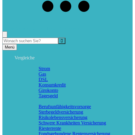
07802 - 7060338
Rufen Sie mich an, ich berate Sie gerne!
Suche
Menü
Vergleiche
Geld & Sparen
Strom
Gas
DSL
Konsumkredit
Girokonto
Tagesgeld
Rente & Vorsorge
Berufs­unfähigkeitsvorsorge
Sterbegeldversicherung
Risikolebensversicherung
Schwere Krankheiten Versicherung
Riesterrente
Fondsgebundene Rentenversicherung