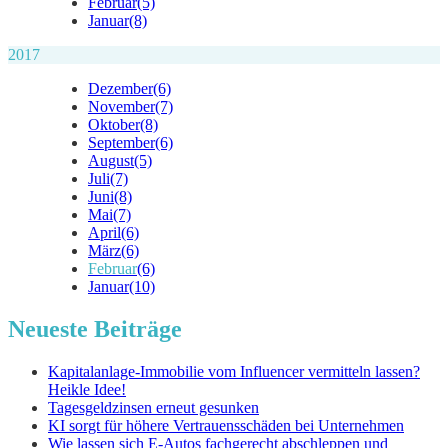
Februar
(5)
Januar
(8)
2017
Dezember
(6)
November
(7)
Oktober
(8)
September
(6)
August
(5)
Juli
(7)
Juni
(8)
Mai
(7)
April
(6)
März
(6)
Februar
(6)
Januar
(10)
Neueste Beiträge
Kapitalanlage-Immobilie vom Influencer vermitteln lassen?
Heikle Idee!
Tagesgeldzinsen erneut gesunken
KI sorgt für höhere Vertrauensschäden bei Unternehmen
Wie lassen sich E-Autos fachgerecht abschleppen und