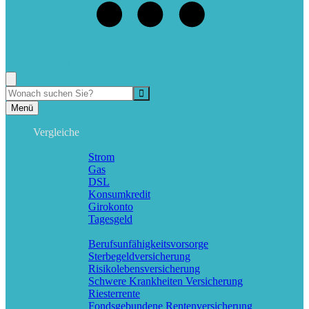
07802 - 7060338
Rufen Sie mich an, ich berate Sie gerne!
Suche
Menü
Vergleiche
Geld & Sparen
Strom
Gas
DSL
Konsumkredit
Girokonto
Tagesgeld
Rente & Vorsorge
Berufs­unfähigkeitsvorsorge
Sterbegeldversicherung
Risikolebensversicherung
Schwere Krankheiten Versicherung
Riesterrente
Fondsgebundene Rentenversicherung