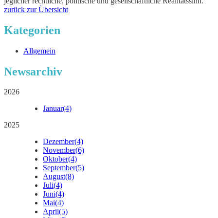
jeglicher rechtliche, politische und gesellschaftliche Realitätssinn.
zurück zur Übersicht
Kategorien
Allgemein
Newsarchiv
2026
Januar
(4)
2025
Dezember
(4)
November
(6)
Oktober
(4)
September
(5)
August
(8)
Juli
(4)
Juni
(4)
Mai
(4)
April
(5)