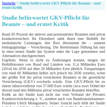
Startseite
>
Studie befürwortet GKV-Pflicht für Beamte – und
erntet Kritik
Studie befürwortet GKV-Pflicht für
Beamte – und erntet Kritik
Rund 85 Prozent der aktiven und pensionierten Beamten sind privat
krankenversichert. Ihr Dienstherr zahlt ihnen eine Beihilfe für
medizinische Leistungen, den Rest übernimmt die – zumeist
beitragsgünstige – Versicherung. Die Bertelsmann Stiftung hat nun
in einer neuen Studie das System unter die Lupe genommen und
Alternativen durchgerechnet.
Ergebnis: Wenn es nicht zu Änderungen kommt, steigen die
Beihilfekosten von Bund und Ländern von 11,4 Milliarden Euro
(2014) bis 2030 auf über 20 Milliarden Euro jährlich. Einsparungen
von rund 60 Milliarden ließen sich jedoch bis 2030 erzielen, wenn
der größte Teil der privat versicherten Beamten in die gesetzliche
Versicherung (GKV) wechseln würde. Eine GKV-Pflicht bis zu
einem Jahresverdienst von 57.600 Euro würde circa zwei Drittel der
derzeit rund drei Millionen privat versicherten Beamten betreffen.
Kritik an der Studie kam nicht nur vom Verband der Privaten
Krankenversicherung e. V., sondern auch von Bundesärztekammer-
Präsident Ulrich Montgomery. Seiner Ansicht nach fehlt der Studie