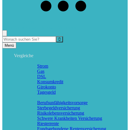
07802 - 7060338
Rufen Sie mich an, ich berate Sie gerne!
Suche
Menü
Vergleiche
Geld & Sparen
Strom
Gas
DSL
Konsumkredit
Girokonto
Tagesgeld
Rente & Vorsorge
Berufs­unfähigkeitsvorsorge
Sterbegeldversicherung
Risikolebensversicherung
Schwere Krankheiten Versicherung
Riesterrente
Fondsgebundene Rentenversicherung