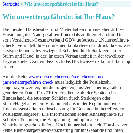
Startseite
>
Wie unwettergefährdet ist Ihr Haus?
Wie unwettergefährdet ist Ihr Haus?
Die meisten Hausbesitzer und Mieter haben nur eine eher diffuse
Vorstellung des Naturgefahren-Potenzials an ihrem Standort. Der
vom Versicherer-Gesamtverband GDV aufgesetzte „Naturgefahren-
Check“ vermittelt ihnen nun einen konkreteren Eindruck davon, wie
kostspielig und schwerwiegend Schäden durch Starkregen oder
Sturm und Hagel in der jüngeren Vergangenheit in der jeweiligen
Lage ausfielen. Zudem lässt sich das Hochwasserrisiko in Erfahrung
bringen.
Auf der Seite
www.dieversicherer.de/versicherer/haus—
garten/naturgefahren-check
muss lediglich die Postleitzahl
eingetragen werden, um die folgenden, aus Versicherungsfällen
generierten Daten für 2019 zu erhalten: Zahl der Schäden im
Bundesland, die teuersten Schäden durch Starkregen oder
Sturm/Hagel an einem Einfamilienhaus in der Region und eine
Hochwasser-Gefahreneinschätzung für Gebäude im betreffenden
Postleitzahlengebiet. Die Informationen sollen Anhaltspunkte für
Schutzmaßnahmen, die Bauplanung und optimalen
Versicherungsschutz liefern. Noch immer haben viele Hausbesitzer
keine Elementargefahrenversicherung für ihr Gebäude und ihren